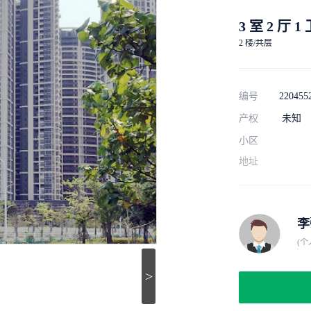
3 室 2 厅 1
2 楼/共层
编号
220455
产权
未知
小区
地址
李
(个
>