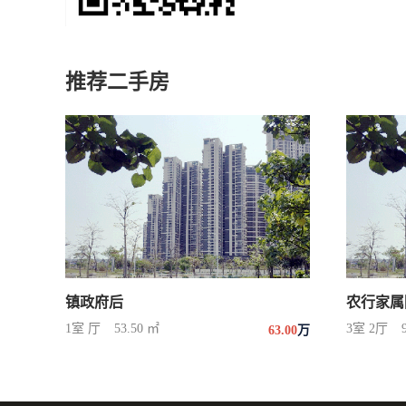
推荐二手房
镇政府后
农行家属
1室 厅
53.50 ㎡
3室 2厅
63.00
万