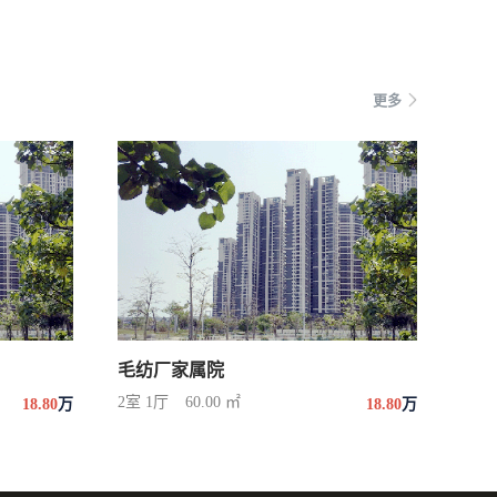
更多
毛纺厂家属院
2室 1厅
60.00 ㎡
18.80
万
18.80
万